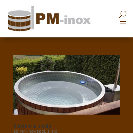
Kúpacie sudy
od
PM-inox spol. s. r.o.