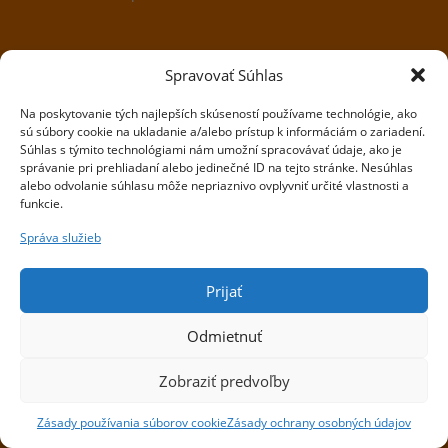
Spravovať Súhlas
Na poskytovanie tých najlepších skúseností používame technológie, ako
sú súbory cookie na ukladanie a/alebo prístup k informáciám o zariadení.
Súhlas s týmito technológiami nám umožní spracovávať údaje, ako je
správanie pri prehliadaní alebo jedinečné ID na tejto stránke. Nesúhlas
alebo odvolanie súhlasu môže nepriaznivo ovplyvniť určité vlastnosti a
Copyright © 2016 - 2026 PM-inox spol. s. r.o.
funkcie.
Správa služieb
Prijať
Odmietnuť
Zobraziť predvoľby
Zásady používania súborov cookie
Zásady ochrany osobných údajov