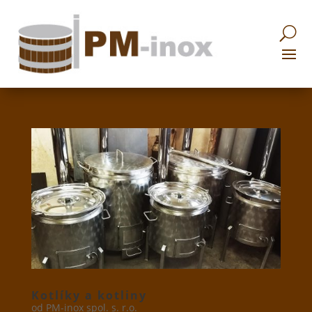
Kotlíky a kotliny
od
PM-inox spol. s. r.o.